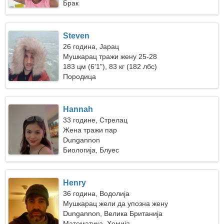
Брак
Steven
26 година, Јарац
Мушкарац тражи жену 25-28
183 цм (6'1"), 83 кг (182 лбс)
Породица
Hannah
33 године, Стрелац
Жена тражи пар
Dungannon
Биологија, Блуес
Henry
36 година, Водолија
Мушкарац жели да упозна жену
Dungannon, Велика Британија
Математика, Хемија