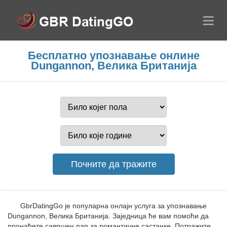
Бесплатно упознавање онлине
Dungannon, Велика Британија
GbrDatingGo је популарна онлајн услуга за упознавање
Dungannon, Велика Британија. Заједница ће вам помоћи да
пронађете савршен пар за романтичне састанке. Потражите