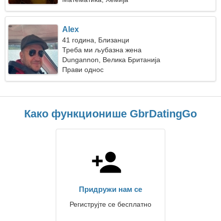
Alex
41 година, Близанци
Треба ми љубазна жена
Dungannon, Велика Британија
Прави однос
Како функционише GbrDatingGo
Придружи нам се
Региструјте се бесплатно