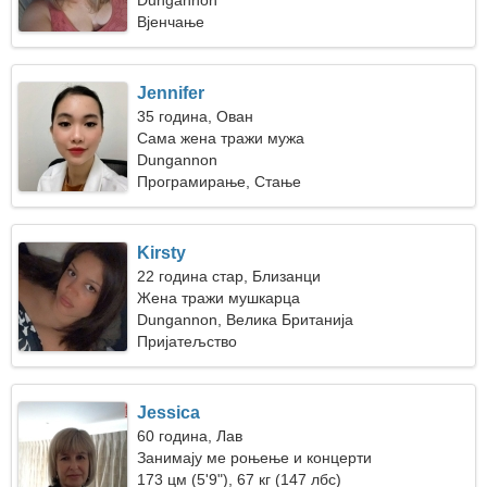
путовање
Dungannon
Вјенчање
Jennifer
35 година, Ован
Сама жена тражи мужа
Dungannon
Програмирање, Стање
Kirsty
22 година стар, Близанци
Жена тражи мушкарца
Dungannon, Велика Британија
Пријатељство
Jessica
60 година, Лав
Занимају ме роњење и концерти
173 цм (5'9"), 67 кг (147 лбс)