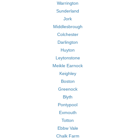
Warrington
Sunderland
Jork
Middlesbrough
Colchester
Darlington
Huyton
Leytonstone
Meikle Earnock
Keighley
Boston
Greenock
Blyth
Pontypool
Exmouth
Totton
Ebbw Vale
Chalk Farm