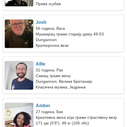
Права љубав
Josh
56 година, Вага
Мушкарац тражи старију даму 49-53
Dungannon
Краткорочна веза
Alfie
31 година, Рак
Самац тражи жену
Dungannon, Велика Британија
Класична музика, Једрење
Amber
27 година, Бик
Креативна жена која тражи страствену везу
171 цм (5'8"), 48 кг (105 лбс)